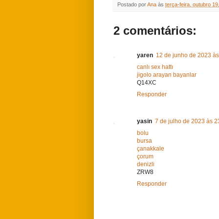
Postado por
Ana
às
terça-feira, outubro 19
2 comentários:
yaren
12 de junho de 2023 às
canlı sex hattı
jigolo arayan bayanlar
Q14XC
Responder
yasin
7 de julho de 2023 às 2
bolu
bursa
çanakkale
çorum
denizli
ZRW8
Responder