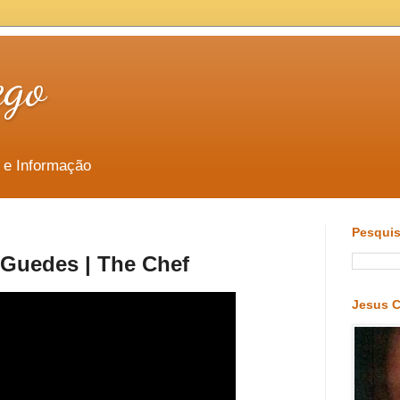
ego
 e Informação
Pesquis
 Guedes | The Chef
Jesus C