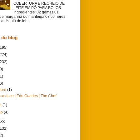
COBERTURA E RECHEIO DE
LEITE EM PÓ PARA BOLOS
Ingredientes: 02 gemas 01
 de margarina ou manteiga 03 colheres
ar ½ lata de lei...
 do blog
(195)
(274)
(232)
9)
1)
6)
ubro
(1)
ca doce | Edu Guedes | The Chef
ho
(1)
ho
(4)
(65)
(132)
2)