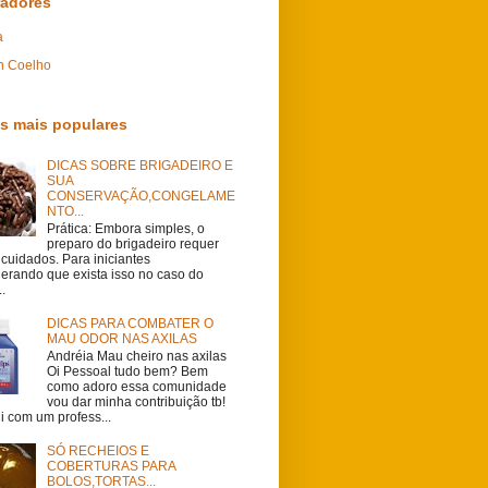
radores
a
n Coelho
s mais populares
DICAS SOBRE BRIGADEIRO E
SUA
CONSERVAÇÃO,CONGELAME
NTO...
Prática: Embora simples, o
preparo do brigadeiro requer
cuidados. Para iniciantes
derando que exista isso no caso do
..
DICAS PARA COMBATER O
MAU ODOR NAS AXILAS
Andréia Mau cheiro nas axilas
Oi Pessoal tudo bem? Bem
como adoro essa comunidade
vou dar minha contribuição tb!
i com um profess...
SÓ RECHEIOS E
COBERTURAS PARA
BOLOS,TORTAS...