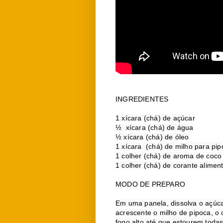
INGREDIENTES

1 xícara (chá) de açúcar

½  xícara (chá) de água

½ xícara (chá) de óleo

1 xícara  (chá) de milho para pip
1 colher (chá) de aroma de coco

1 colher (chá) de corante alimentí
MODO DE PREPARO 

Em uma panela, dissolva o açúcar
acrescente o milho de pipoca, o
fogo alto até que estourem todas