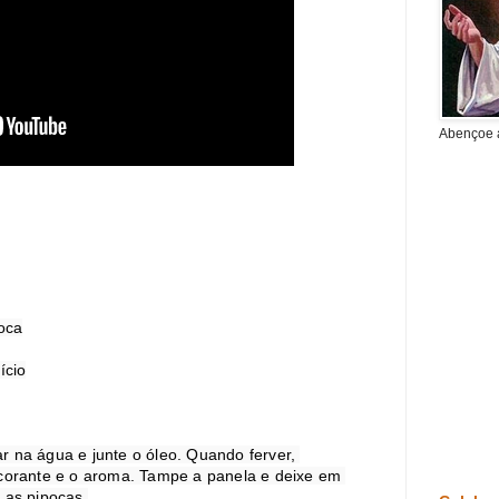
Abençoe a
oca

cio

 na água e junte o óleo. Quando ferver, 
 corante e o aroma. Tampe a panela e deixe em 
 as pipocas.