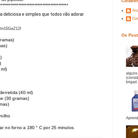
Colabo
*******************************************
An
a deliciosa e simples que todos vão adorar.
Da
mtn15GeZ12I
Os Post
gramas)
as)

)



ml)

alguns 
(consi
brigad.
erretida (40 ml)

e (30 gramas)

mas)

milho

Aprend
 no forno a 180 ° C por 25 minutos.