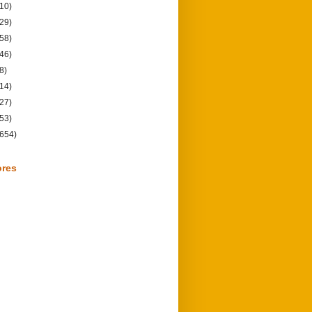
(10)
(29)
(58)
(46)
8)
(14)
(27)
(53)
(654)
ores