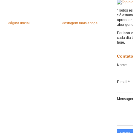
“Todos es
Só estam
aprender, 
Página inicial
Postagem mais antiga
aborígene
Por isso 
cada dia 
hoje.
Contat
Nome
E-mail
*
Mensag