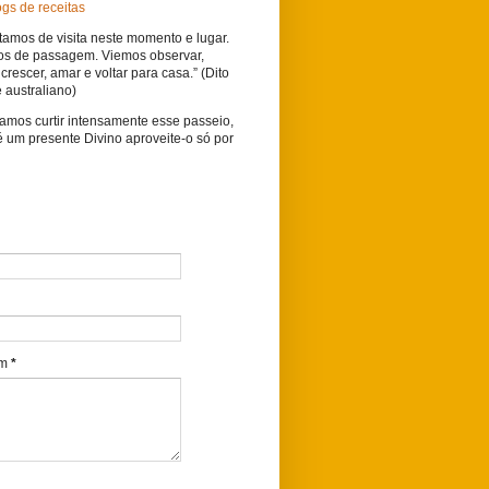
tamos de visita neste momento e lugar.
os de passagem. Viemos observar,
crescer, amar e voltar para casa.” (Dito
 australiano)
vamos curtir intensamente esse passeio,
é um presente Divino aproveite-o só por
o
em
*