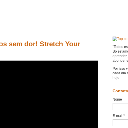
os sem dor! Stretch Your
“Todos es
Só estam
aprender, 
aborígene
Por isso 
cada dia 
hoje.
Contat
Nome
E-mail
*