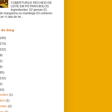
COBERTURA E RECHEIO DE
LEITE EM PÓ PARA BOLOS
Ingredientes: 02 gemas 01
 de margarina ou manteiga 03 colheres
ar ½ lata de lei...
 do blog
(195)
(274)
(232)
9)
1)
6)
(65)
(132)
2)
(10)
vembro
(1)
ubro
(1)
embro
(2)
sto
(1)