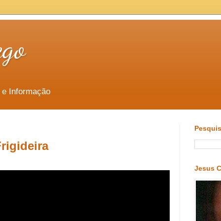
ego
 e Informação
Pesquis
rigideira
Jesus C