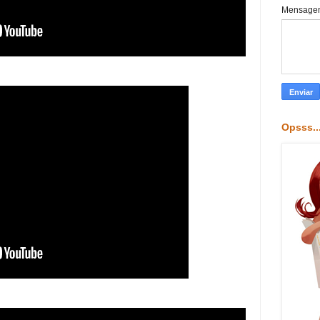
Mensag
Opsss..