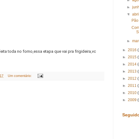
►
jun
▼
abri
Pão 
Como
S
►
ma
►
2016
ta toda no forno,essa etapa que vai pra frigideira,vc
►
2015
►
2014
►
2013
(
017
Um comentário:
►
2012
►
2011
►
2010
►
2009
Seguid