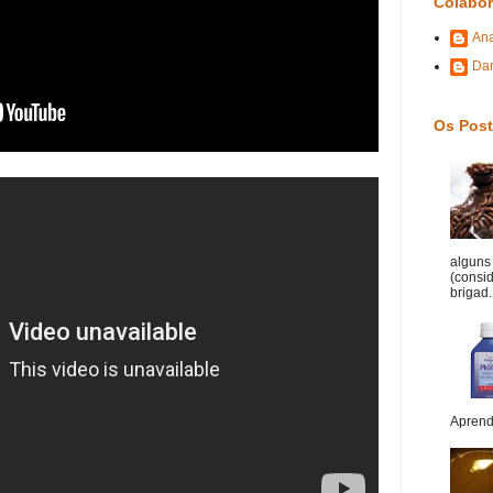
Colabo
An
Da
Os Post
alguns 
(consi
brigad.
Aprend