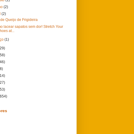
ho
(2)
l
(2)
de Queijo de Frigideira
 lacear sapatos sem dor! Stretch Your
hoes at...
rço
(1)
(29)
(58)
(46)
8)
(14)
(27)
(53)
(654)
ores