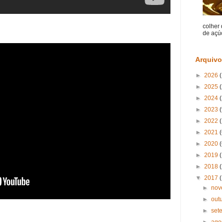
colher
de açúc
Arquivo
►
2026
►
2025
►
2024
►
2023
(
►
2022
(
►
2021
(
►
2020
►
2019
►
2018
(
▼
2017
►
no
►
out
►
set
►
ago