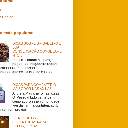
radores
a
n Coelho
s mais populares
DICAS SOBRE BRIGADEIRO E
SUA
CONSERVAÇÃO,CONGELAME
NTO...
Prática: Embora simples, o
preparo do brigadeiro requer
cuidados. Para iniciantes
derando que exista isso no caso do
..
DICAS PARA COMBATER O
MAU ODOR NAS AXILAS
Andréia Mau cheiro nas axilas
Oi Pessoal tudo bem? Bem
como adoro essa comunidade
vou dar minha contribuição tb!
i com um profess...
SÓ RECHEIOS E
COBERTURAS PARA
BOLOS,TORTAS...