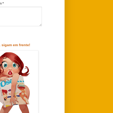
em
*
. sigam em frente!