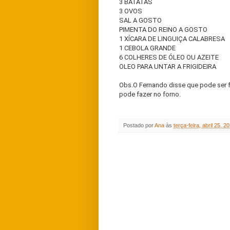
3 BATATAS
3 OVOS
SAL A GOSTO
PIMENTA DO REINO A GOSTO
1 XÍCARA DE LINGUIÇA CALABRESA
1 CEBOLA GRANDE
6 COLHERES DE ÓLEO OU AZEITE
OLEO PARA UNTAR A FRIGIDEIRA
Obs.O Fernando disse que pode ser fei
pode fazer no forno.
Postado por
Ana
às
terça-feira, abril 25, 2